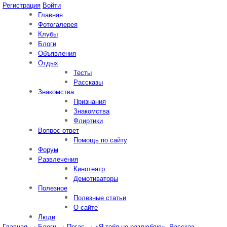
Регистрация
Войти
Главная
Фотогалерея
Клубы
Блоги
Объявления
Отдых
Тесты
Рассказы
Знакомства
Признания
Знакомства
Флиртики
Вопрос-ответ
Помощь по сайту
Форум
Развлечения
Кинотеатр
Демотиваторы
Полезное
Полезные статьи
О сайте
Люди
Главная
→
Блоги
→
Пегас
→
«Я тебя не разлюблю». Рассказ.