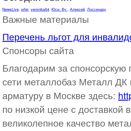
NewsLive
,
orfei
,
veronika54
,
Юси. Ву.
,
Алексей
,
Лоссенару
Важные материалы
Перечень льгот для инвалидо
Спонсоры сайта
Благодарим за спонсорскую
сети металлобаз Металл ДК 
арматуру в Москве здесь:
htt
по низкой цене с доставкой 
великолепное качество мета