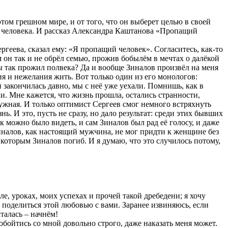
этом грешном мире, и от того, что он выберет целью в своей
кой человека. И рассказ Александра Каштанова «Пропащий
ергеева, сказал ему: «Я пропащий человек». Согласитесь, как-то
м он так и не обрёл семью, прожив бобылём в мечтах о далёкой
 ты так прожил полвека? Да и вообще Зиналов произвёл на меня
 и нежелания жить. Вот только один из его монологов:
 закончилась давно, мы с неё уже уехали. Помнишь, как в
и. Мне кажется, что жизнь прошла, остались странности,
адужная. И только оптимист Сергеев смог немного встряхнуть
нь. И это, пусть не сразу, но дало результат: среди этих бывших
к можно было видеть, и сам Зиналов был рад её голосу, и даже
Зиналов, как настоящий мужчина, не мог придти к женщине без
д которым Зиналов погиб. И я думаю, что это случилось потому,
е, уроках, моих успехах и прочей такой дребедени; я хочу
 поделиться этой любовью с вами. Заранее извиняюсь, если
талась – начнём!
 обойтись со мной довольно строго, даже наказать меня может.