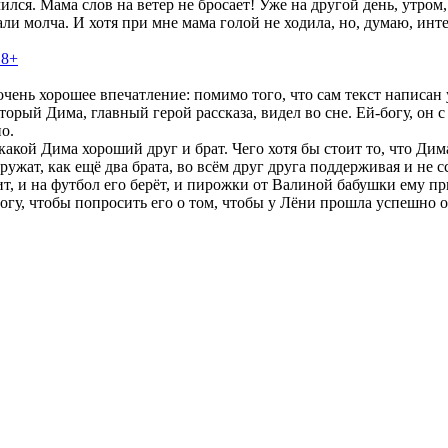
ился. Мама слов на ветер не бросает! Уже на другой день, утром
ли молча. И хотя при мне мама голой не ходила, но, думаю, инте
18+
ень хорошее впечатление: помимо того, что сам текст написан ув
оторый Дима, главный герой рассказа, видел во сне. Ей-богу, он 
о.
 какой Дима хороший друг и брат. Чего хотя бы стоит то, что Ди
дружат, как ещё два брата, во всём друг друга поддерживая и не 
т, и на футбол его берёт, и пирожки от Валиной бабушки ему пр
огу, чтобы попросить его о том, чтобы у Лёни прошла успешно оп