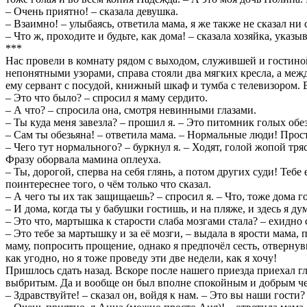
– Очень приятно! – сказала девушка.
– Взаимно! – улыбаясь, ответила мама, я же также не сказал ни 
– Что ж, проходите и будьте, как дома! – сказала хозяйка, указы
***
Нас провели в комнату рядом с выходом, служившей и гостиной,
непонятными узорами, справа стояли два мягких кресла, а меж
ему сервант с посудой, книжный шкаф и тумба с телевизором. 
– Это что было? – спросил я маму сердито.
– А что? – спросила она, смотря невинными глазами.
– Ты куда меня завезла? – прошил я. – Это питомник голых обе
– Сам ты обезьяна! – ответила мама. – Нормальные люди! Прост
– Чего тут нормального? – буркнул я. – Ходят, голой жопой тр
Фразу оборвала мамина оплеуха.
– Ты, дорогой, сперва на себя глянь, а потом других суди! Тебе
поинтереснее того, о чём только что сказал.
– А чего ты их так защищаешь? – спросил я. – Что, тоже дома 
– И дома, когда ты у бабушки гостишь, и на пляже, и здесь я ду
– Это что, мартышка к старости слаба мозгами стала? – ехидно
– Это тебе за мартышку и за её мозги, – выдала в ярости мама,
маму, попросить прощение, однако я предпочёл сесть, отвернувш
как угодно, но я тоже проведу эти две недели, как я хочу!
Пришлось сдать назад. Вскоре после нашего приезда приехал 
выбритым. Да и вообще он был вполне спокойным и добрым ч
– Здравствуйте! – сказал он, войдя к нам. – Это вы наши гости