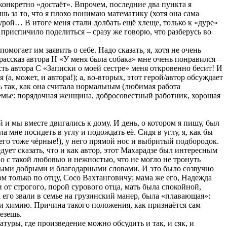
а конкретно «достаёт». Впрочем, последние два пункта я
шь за то, что я плохо понимаю математику (хотя она сама
дурой… В итоге меня стали долбать ещё хлеще, только к «дуре»
 приспичило поделиться – сразу же говорю, что разберусь во
могает им заявить о себе. Надо сказать, я, хотя не очень
 рассказ автора Н «У меня была собака» мне очень понравился –
ть автора С «Записки о моей сестре» меня откровенно бесит! И
а, может, и автора!); а, во-вторых, этот герой/автор обсуждает
нь так, как она считала нормальным (любимая работа
 семье: порядочная женщина, добросовестный работник, хорошая
й и мы вместе двигались к дому. И день, о котором я пишу, был
 мне посидеть в углу и подождать её. Сидя в углу, я, как бы
него тоже чёрные!), у него прямой нос и выбритый подбородок.
дует сказать, что и как автор, этот Махарадзе был интересным
ано с такой любовью и нежностью, что не могло не тронуть
самыми добрыми и благодарными словами. И это было созвучно
м только по отцу, Сосо Вахтанговичу; мама же его, Надежда
 от строгого, порой сурового отца, мать была спокойной,
к его звали в семье на грузинский манер, была «плавающая»:
 и химию. Причина такого положения, как признаётся сам
лезешь.
атуры, где произведение можно обсудить и так, и сяк, и