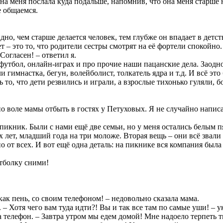
она меня послала куда подальше, напомнив, что она меня старше на
е общаемся.
идно, чем старше делается человек, тем глубже он впадает в детст
 – это то, что родители сестры смотрят на её фортели спокойно. 
Согласен! – ответил я.
 футбол, онлайн-играх и про прочие наши пацанские дела. Заодно
гимнастка, бегун, волейболист, толкатель ядра и т.д. И всё это 
 то, что дети резвились и играли, а взрослые тихонько гуляли, б
о воле мамы отбыть в гостях у Петуховых. Я не случайно написа
икник. Были с нами ещё две семьи, но у меня остались белым п
 лет, младший года на три моложе. Вторая вещь – они всё звали м
но от всех. И вот ещё одна деталь: на пикнике вся компания был
утболку сними!
ак пень, со своим телефоном! – недовольно сказала мама.
 – Хотя чего вам туда идти?! Вы и так все там по самые уши! – у
а телефон. – Завтра утром мы едем домой! Мне надоело терпеть т