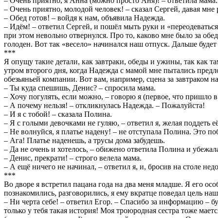
– Очень приятно, я Анна (можно просто Аня)! – ответила мама.
– Очень приятно, молодой человек! – сказал Сергей, давая мне 
– Обед готов! – войдя к нам, объявила Надежда.
– Идём! – ответил Сергей, и пошёл мыть руки и «переодеваться
при этом невольно отвернулся. Про то, каково мне было за обедо
голоден. Вот так «весело» начинался наш отпуск. Дальше будет
***
Я опущу такие детали, как завтраки, обеды и ужины, так как т
утром второго дня, когда Надежда с мамой мне пытались предло
обезьяньей компании. Вот вам, например, сцена за завтраком н
– Ты куда спешишь, Денис? – спросила мама.
– Хочу погулять, если можно, – говорю я (первое, что пришло в
– А почему нельзя! – откликнулась Надежда. – Пожалуйста!
– И я с тобой! – сказала Полина.
– Я с голыми девочками не гуляю, – ответил я, желая поддеть её
– Не волнуйся, я платье надену! – не отступала Полина. Это по
– Ага! Платье наденешь, а трусы дома забудешь.
– Да не очень и хотелось, – обижено ответила Полина и убежал
– Денис, прекрати! – строго велела мама.
– А ещё ничего не начинал, – ответил я, и, бросив на столе не
***
Во дворе я встретил пацана года на два меня младше. Я его осо
познакомились, разговорились, я ему вкратце поведал цель наш
– Ни черта себе! – ответил Егор. – Спасибо за информацию – бу
только у тебя такая история! Моя троюродная сестра тоже маетс