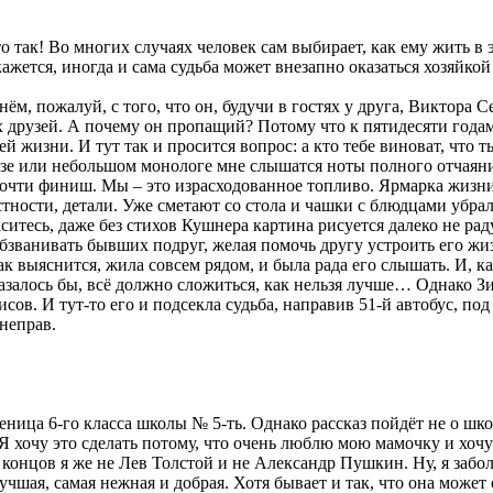
о так! Во многих случаях человек сам выбирает, как ему жить в 
е кажется, иногда и сама судьба может внезапно оказаться хозяй
м, пожалуй, с того, что он, будучи в гостях у друга, Виктора С
ых друзей. А почему он пропащий? Потому что к пятидесяти года
ей жизни. И тут так и просится вопрос: а кто тебе виноват, что
азе или небольшом монологе мне слышатся ноты полного отчаяния
 почти финиш. Мы – это израсходованное топливо. Ярмарка жизни
тности, детали. Уже сметают со стола и чашки с блюдцами убрал
аситесь, даже без стихов Кушнера картина рисуется далеко не р
 обзванивать бывших подруг, желая помочь другу устроить его жиз
к выяснится, жила совсем рядом, и была рада его слышать. И, ка
 Казалось бы, всё должно сложиться, как нельзя лучше… Однако 
сов. И тут-то его и подсекла судьба, направив 51-й автобус, по
неправ.
еница 6-го класса школы № 5-ть. Однако рассказ пойдёт не о школ
 хочу это сделать потому, что очень люблю мою мамочку и хочу
концов я же не Лев Толстой и не Александр Пушкин. Ну, я забол
учшая, самая нежная и добрая. Хотя бывает и так, что она может