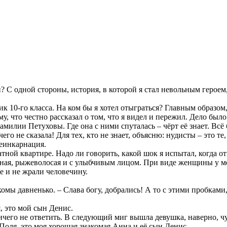
и? С одной стороны, история, в которой я стал невольным героем
ик 10-го класса. На ком бы я хотел отыграться? Главным образом,
му, что честно рассказал о том, что я видел и пережил. Дело бы
милии Петуховы. Где она с ними спуталась – чёрт её знает. Всё 
го не сказала! Для тех, кто не знает, объясню: нудисты – это те
реинкарнация.
ой квартире. Надо ли говорить, какой шок я испытал, когда от
ная, рыжеволосая и с улыбчивым лицом. При виде женщины у мен
е и не жрали человечину.
комы давненько. – Слава богу, добрались! А то с этими пробками
я, это мой сын Денис.
 ничего не ответить. В следующий миг вышла девушка, наверно, 
 Поля, это моя хорошая знакомая Анна и её сын Денис.