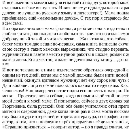
И всё именно в маме я могу всегда найти подругу, которой можн
старалась всё же выпускать. И вот почему: однажды как-то я ра
далеко не лучше по русскому языку и литературе!). Мама пошла 
прибавилась ещё «маменькина дочка». С тех пор я стараюсь бол
всём сама.
По образованию моя мама филолог, а работает она в издательств
люблю читать, однако же из любопытства кое-что из издаваемог
добродушный такой и читался легко… Жаль только, что собака 
бесят меня там две вещи: во-первых, сама книга написана скучн
свою сестру в таких хамских выражениях, что стыдно передать. 
журналистом в газете вместо нудной работы в школе, роман с 
мать и жена. Если честно, я даже не дочитала эту книгу – до то
***
И вот не так давно к ним в издательство обратился очередной а
одним из тех дней, когда мы с мамой должны были идти домой вм
невзначай, окинула взглядом мужчину: лет ему сорок или чуть 
Да и вообще лицо его мне показалось каким-то нерусским. Как 
человеком! Например, чего стоит одна его повесть о матери. По
меня… Простите, вот и сейчас, когда вспомнила об этой повес
моей любви к моей маме. Я попытаюсь сейчас в двух словах ра
Георгиевна, была русской. Они оба были учителями: отец препо
мягкой и сдержанной, даже когда иной раз и сама могла высказа
ему были куда интересней история, литература, география и 
автор, в том, что в последних трёх предметах всё делается по 
«Страшно признаться, – говорит автор, – но я правда считал, ч