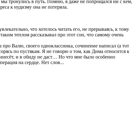
, мы тронулись в путь. Помню, я даже не попрощался ни с кем,
реса к нудизму она не потеряла.
лекательно, что хотелось читать его, не прерываясь, к тому
с таким теплом рассказывал про этот сон, что самому очень
ма про Валю, своего одноклассника, сочинение написал (а тот
ссорясь по пустякам. Я не говорю о том, как Дима относится к
инесёт, и в обиду не даст… Но что мне было особенно
ерация на сердце. Нет слов...