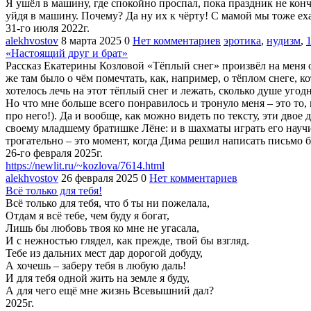
Я ушёл в машину, где спокойно проспал, пока праздник не конч
уйдя в машину. Почему? Да ну их к чёрту! С мамой мы тоже еха
31-го июля 2022г.
alekhvostov
8 марта 2025
0
Нет комментариев
эротика
,
нудизм
,
«Настоящий друг и брат»
Рассказ Екатерины Козловой «Тёплый снег» произвёл на меня оч
же там было о чём помечтать, как, например, о тёплом снеге, к
хотелось лечь на этот тёплый снег и лежать, сколько душе угодн
Но что мне больше всего понравилось и тронуло меня – это то,
про него!). Да и вообще, как можно видеть по тексту, эти двое 
своему младшему братишке Лёне: и в шахматы играть его научи
трогательно – это момент, когда Дима решил написать письмо б
26-го февраля 2025г.
https://newlit.ru/~kozlova/7614.html
alekhvostov
26 февраля 2025
0
Нет комментариев
Всё только для тебя!
Всё только для тебя, что б ты ни пожелала,
Отдам я всё тебе, чем буду я богат,
Лишь бы любовь твоя ко мне не угасала,
И с нежностью глядел, как прежде, твой бы взгляд.
Тебе из дальних мест дар дорогой добуду,
А хочешь – заберу тебя в любую даль!
И для тебя одной жить на земле я буду,
А для чего ещё мне жизнь Всевышний дал?
2025г.