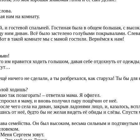
слова.
вая нам на комнату.
 и гостевой спальней. Гостиная была в общем большая, с высоки
ду ним диван. Всё было застелено голубыми покрывалами. Слева 
Вот в такой комнате мы с мамой гостили. Вернёмся к нам!
зьян!
о им нравится ходить голышом, давая себе отдохнуть от одежды, 
ясут…
 ещё ничего не сделали, а ты разбрехался, как старуха! Ты бы дл
голой ходишь?
маю так позагорать! – ответила мама. Я офигел.
 спросил я маму, и вновь получил пару пощёчин от неё.
 после чего села на диван, закрыв ладонями лицо, и, казалось, в
ись от неё, будто бы не желая видеть её обиды и слёзы. Спустя м
глава семейства. Он был высоким, весьма сильным и подтянуты
еловеком.
? Меня Сергеем зовут.