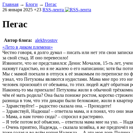
Главная
→
Блоги
→
Пегас
26 января 2025
+23
RSS-лента
Пегас
Автор блога:
alekhvostov
«Лето в диком племени»
Честно говоря, я долго думал – писать или нет эти свои записк
за свой стыд. И оно перевесило!
Извините, что не представился: Денис Мочалов, 15-ть лет, учен
назовут гадостью, но я не жалею о его написании; хотя бы пото
Мы с мамой поехали в отпуск к её знакомым по переписке по фа
узнал, что Петуховы являются нудистами. Мама мне про это ниче
человек произошёл от обезьяны, то этих людей ждёт обратная 
Наконец-то мы приехали! Петуховы жили в обычной трёхкомнатн
чём её мать родила? Она была пониже ростом, коротко стрижен
разница в том, что эти дикари были белокожие, жили в квартир
– Здравствуйте! – радостно сказала она. – Проходите!
– Здравствуй, Надюша! – ответила мама, и я понял, что они зна
– Мама, а нам точно сюда? – спросил я растеряно.
– Я тебе потом всё объясню, – ответила мама мне на ухо. – Над
– Очень приятно, Надежда, – сказала хозяйка, я же предпочёл
тоже голая и во всём копия Надежда. – А это моя дочь Полина.