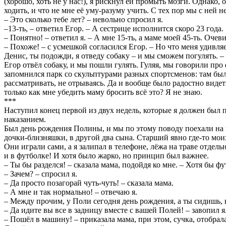
(хорошо, хоть не у нас!), я рискнул ей промыть мозги. Однако, 
ходить, и что не мне её уму-разуму учить. С тех пор мы с ней н
– Это сколько тебе лет? – невольно спросил я.
–13-ть, – ответил Егор. – А сестрице исполнится скоро 23 года.
– Понятно! – ответил я. – А мне 15-ть, а маме моей 45-ть. Очев
– Похоже! – с усмешкой согласился Егор. – Но что меня удивляет
Денис, ты подожди, я отведу собаку – и мы сможем погулять. – 
Егор отвёл собаку, и мы пошли гулять. Гуляя, мы говорили про
запомнился парк со скульптурами разных спортсменов: там были 
рассматривать, не отрываясь. Да и вообще было радостно видеть
только как мне убедить маму бросить всё это? Я не знаю.
***
Наступил конец первой из двух недель, которые я должен был п
наказанием.
Был день рождения Полины, и мы по этому поводу поехали на п
дочки-близняшки, в другой два сына. Старший явно где-то моих
Они играли сами, а я залипал в телефоне, лёжа на траве отдель
и в футболке! И хотя было жарко, но принцип был важнее.
– Ты бы разделся! – сказала мама, подойдя ко мне. – Хотя бы ф
– Зачем? – спросил я.
– Да просто позагорай чуть-чуть! – сказала мама.
– А мне и так нормально! – отвечаю я.
– Между прочим, у Поли сегодня день рождения, а ты сидишь, к
– Да идите вы все в задницу вместе с вашей Полей! – завопил я.
– Пошёл в машину! – приказала мама, при этом, сучка, отобрал