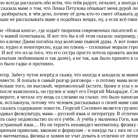
о всегда рассказать обо всём, что тебя радует, печалит, а иногд
ссказала маме о том, что Ленка Петухова обзывает меня дурой ли
разбираться, в чём дело, почему её дочь кто-то смеет обзывать 
ьше не рассказывать маме о подобных вещах, ну, а если всё-таки
е «Новая книга», где издаёт творения современных писателей и по
о мамой почитывала. И вот что бы я об этом сказала: например,
по кличке Джим погибла под колёсами пьяной дуры. А вот повес
о, нудно и неинтересно, куда ни плюнь – сплошные морали героя (
И всё это из-за того, что его сестра просто хотела прожить жиз
женатым любовником и так далее), а не так, как было принято в
го было гадко и противно.
втор. Забегу чуток вперёд и скажу, что иногда я заходила за мамо
есте. Я попала в самый разгар разговора – и потому мама велела
больше того, он высокий, черноволосый (кстати, брови и усы у 
после выяснилось, он грузин и зовут его Георгий Махарадзе. Сле
верите, я читала эту вещь со слезами на глазах: это было напис
ти, всплакнула, потому что человек рассказывал о своей маме 
ссказать содержание повести. Георгий Сосоевич является грузино
давал физкультуру, мама – русский язык и литературу. В отличии
ть сыну недовольство по его учёбе. А учёба у мальчика Гоги, ка
иностранный язык… Но он терпеть ненавидел математику, физику
заданным правилам, законам и формулам – и никуда ты с них не с
то математика, физика и химия не учат думать в отличии от литер