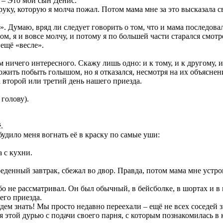
 – Это мой сын Денис.
руку, которую я молча пожал. Потом мама мне за это высказала с
». Думаю, вряд ли следует говорить о том, что и мама последова
м, я и вовсе молчу, и потому я по большей части старался смотре
 ещё «весле».
ам ничего интересного. Скажу лишь одно: и к тому, и к другому, 
жить побыть голышом, но я отказался, несмотря на их объяснения
а второй или третий день нашего приезда.
 голову).
.
будило меня вогнать её в краску по самые уши:
а с кухни.
доеденный завтрак, сбежал во двор. Правда, потом мама мне устро
бо не рассматривал. Он был обычный, в бейсболке, в шортах и в 
его приезда.
дем знать! Мы просто недавно переехали – ещё не всех соседей з
я этой дурью с подачи своего парня, с которым познакомилась в 