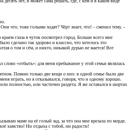
 десять лет, и может сама решать, где, с кем и в каком виде
во.
Они что, тоже голыми ходят? Чёрт знает, что! – сменил тему. –
 краем глаза я чуток посмотрел город. Больше всего мне
было сделано так здорово и классно, что хотелось это
олтая о том и сём, и никто, никакой дурью не мается! Вот
л слово «отбыть»: для меня пребывание у этой семьи являлась
ятном. Помню только две вещи о них: в одной семье были две
еня играть, но я отказывался, говоря, что и одному хорошо.
а или полностью, или частично раздета. Я же оставался в шортах
казываю маме на её голый зад, за что она мне врезала по морде.
воё хамство! Ни отдыха с тобой, ни радости!