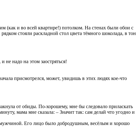
м (как и во всей квартире!) потолком. На стенах были обои с
рядком стояли раскладной стол цвета тёмного шоколада, в тон
и не надо на этом заостряться!
я начала присмотрелся, может, увидишь в этих людях кое-что
сплакнула от обиды. По-хорошему, мне бы следовало приласкать
инуту, мама мне сказала: – Значит так: сам делай что угодно и
м мужчиной. Его лицо было добродушным, весёлым и хорошо