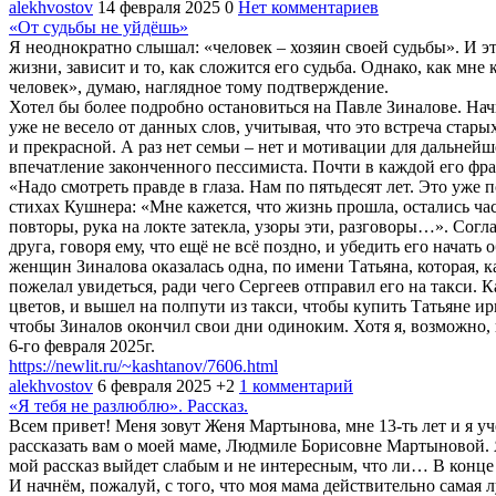
alekhvostov
14 февраля 2025
0
Нет комментариев
«От судьбы не уйдёшь»
Я неоднократно слышал: «человек – хозяин своей судьбы». И эт
жизни, зависит и то, как сложится его судьба. Однако, как мн
человек», думаю, наглядное тому подтверждение.
Хотел бы более подробно остановиться на Павле Зиналове. Начнё
уже не весело от данных слов, учитывая, что это встреча стар
и прекрасной. А раз нет семьи – нет и мотивации для дальнейш
впечатление законченного пессимиста. Почти в каждой его фр
«Надо смотреть правде в глаза. Нам по пятьдесят лет. Это уже
стихах Кушнера: «Мне кажется, что жизнь прошла, остались час
повторы, рука на локте затекла, узоры эти, разговоры…». Согл
друга, говоря ему, что ещё не всё поздно, и убедить его начать
женщин Зиналова оказалась одна, по имени Татьяна, которая, ка
пожелал увидеться, ради чего Сергеев отправил его на такси.
цветов, и вышел на полпути из такси, чтобы купить Татьяне ири
чтобы Зиналов окончил свои дни одиноким. Хотя я, возможно, 
6-го февраля 2025г.
https://newlit.ru/~kashtanov/7606.html
alekhvostov
6 февраля 2025
+2
1 комментарий
«Я тебя не разлюблю». Рассказ.
Всем привет! Меня зовут Женя Мартынова, мне 13-ть лет и я уч
рассказать вам о моей маме, Людмиле Борисовне Мартыновой. Я
мой рассказ выйдет слабым и не интересным, что ли… В конце 
И начнём, пожалуй, с того, что моя мама действительно самая л