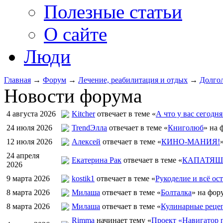
Полезные статьи
О сайте
Люди
Главная
→
Форум
→
Лечение, реабилитация и отдых
→
Долгол
Новости форума
4 августа 2026
Kitcher
отвечает в теме «
А что у вас сегодня
24 июля 2026
TrendЭлла
отвечает в теме «
Книголюб
» на 
12 июля 2026
Алексей
отвечает в теме «
КИНО-МАНИЯ!
24 апреля
Екатерина Рак
отвечает в теме «
КАПАТЯШИ
2026
9 марта 2026
kostik1
отвечает в теме «
Рукоделие и всё ост
8 марта 2026
Милаша
отвечает в теме «
Болталка
» на фор
8 марта 2026
Милаша
отвечает в теме «
Кулинарные рецеп
Rimma
начинает тему «
Проект «Навигатор п