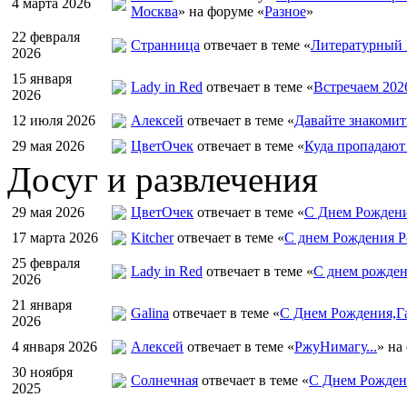
4 марта 2026
Москва
» на форуме «
Разное
»
22 февраля
Странница
отвечает в теме «
Литературный 
2026
15 января
Lady in Red
отвечает в теме «
Встречаем 202
2026
12 июля 2026
Алексей
отвечает в теме «
Давайте знакомит
29 мая 2026
ЦветOчек
отвечает в теме «
Куда пропадают
Досуг и развлечения
29 мая 2026
ЦветOчек
отвечает в теме «
С Днем Рождени
17 марта 2026
Kitcher
отвечает в теме «
С днем Рождения Р
25 февраля
Lady in Red
отвечает в теме «
С днем рожден
2026
21 января
Galina
отвечает в теме «
С Днем Рождения,Га
2026
4 января 2026
Алексей
отвечает в теме «
РжуНимагу...
» на
30 ноября
Солнечная
отвечает в теме «
С Днем Рождени
2025