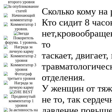
Сколько кому на 
Кто сидит 8 часо
нет,кровообращен
то
таскает, двигает
травматологичес
отделения.
У женщин от тяже
не то, так сердеч
давление повыше