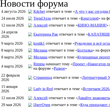
Новости форума
4 августа 2026
Kitcher
отвечает в теме «
А что у вас сегодня 
24 июля 2026
TrendЭлла
отвечает в теме «
Книголюб
» на ф
12 июля 2026
Алексей
отвечает в теме «
КИНО-МАНИЯ!
»
24 апреля
Екатерина Рак
отвечает в теме «
КАПАТЯШИ 
2026
9 марта 2026
kostik1
отвечает в теме «
Рукоделие и всё оста
8 марта 2026
Милаша
отвечает в теме «
Болталка
» на фору
8 марта 2026
Милаша
отвечает в теме «
Кулинарные рецепт
Rimma
начинает тему «
Проект «Навигатор пр
4 марта 2026
на форуме «
Разное
»
22 февраля
Странница
отвечает в теме «
Литературный У
2026
15 января
Lady in Red
отвечает в теме «
Встречаем 2026
2026
12 июля 2026
Алексей
отвечает в теме «
Давайте знакомить
29 мая 2026
ЦветOчек
отвечает в теме «
Куда пропадают 