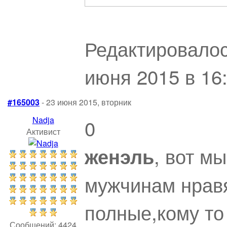
Редактировалос
июня 2015 в 16:
#165003
- 23 июня 2015, вторник
Nadja
0
Активист
, вот м
женэль
мужчинам нравя
полные,кому то 
Сообщений: 4424