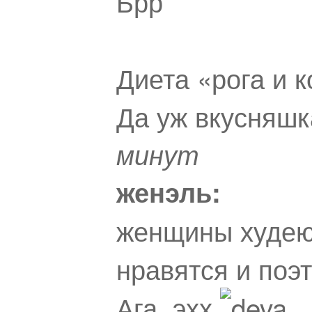
Брр
Диета «рога и 
Да уж вкусняшк
минут
женэль:
женщины худею
нравятся и поэ
Ага..эхх