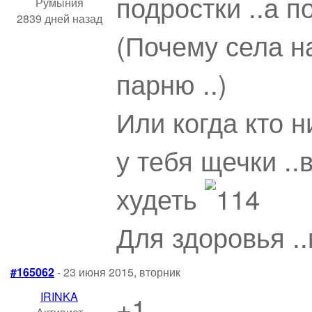
подростки ..а п
Румыния
2839 дней назад
(Почему села на
парню ..)
Или когда кто н
у тебя щечки ..
худеть
Для здоровья .
#165062
- 23 июня 2015, вторник
IRINKA
+1