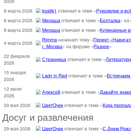
2026
9 марта 2026
kostik1
отвечает в теме «
Рукоделие и всё
8 марта 2026
Милаша
отвечает в теме «
Болталка
» на
8 марта 2026
Милаша
отвечает в теме «
Кулинарные ре
Rimma
начинает тему «
Проект «Навигат
4 марта 2026
г. Москва
» на форуме «
Разное
»
22 февраля
Странница
отвечает в теме «
Литературн
2026
15 января
Lady in Red
отвечает в теме «
Встречаем
2026
12 июля
Алексей
отвечает в теме «
Давайте знако
2026
29 мая 2026
ЦветOчек
отвечает в теме «
Куда пропад
Досуг и развлечения
29 мая 2026
ЦветOчек
отвечает в теме «
С Днем Рожд