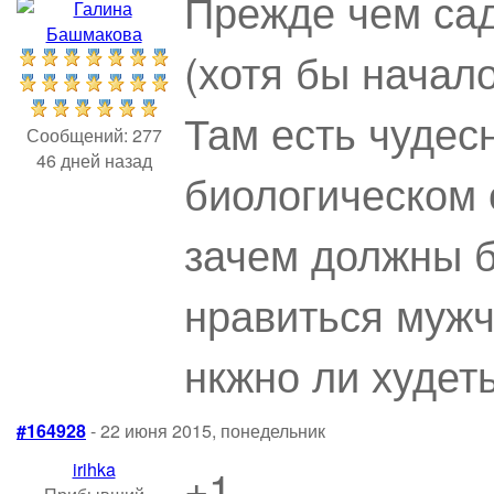
Прежде чем сад
(хотя бы начал
Там есть чудес
Сообщений: 277
46 дней назад
биологическом о
зачем должны б
нравиться мужч
нкжно ли худеть
#164928
- 22 июня 2015, понедельник
irihka
+1