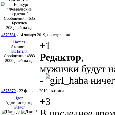
Сообщений: 4635
Брежнев
208 дней назад
#370581
- 14 января 2019, понедельник
Наталя
+1
Активист
Редактор
,
Сообщений: 4883
2000 дней назад
мужички будут на
-
ничег
#375370
- 22 февраля 2019, пятница
Igor
+3
Администратор
В последнее врем