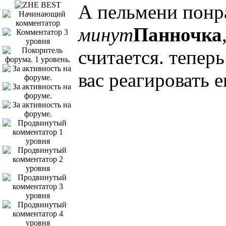
А пельмени понр
минут
Панночка
считается. тепер
вас реагировать 