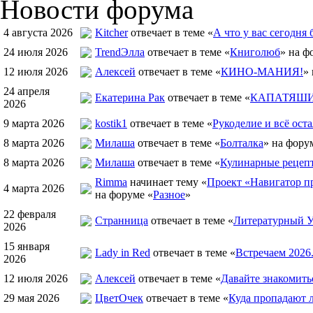
Новости форума
4 августа 2026
Kitcher
отвечает в теме «
А что у вас сегодня 
24 июля 2026
TrendЭлла
отвечает в теме «
Книголюб
» на ф
12 июля 2026
Алексей
отвечает в теме «
КИНО-МАНИЯ!
»
24 апреля
Екатерина Рак
отвечает в теме «
КАПАТЯШИ 
2026
9 марта 2026
kostik1
отвечает в теме «
Рукоделие и всё оста
8 марта 2026
Милаша
отвечает в теме «
Болталка
» на фору
8 марта 2026
Милаша
отвечает в теме «
Кулинарные рецепт
Rimma
начинает тему «
Проект «Навигатор пр
4 марта 2026
на форуме «
Разное
»
22 февраля
Странница
отвечает в теме «
Литературный У
2026
15 января
Lady in Red
отвечает в теме «
Встречаем 2026
2026
12 июля 2026
Алексей
отвечает в теме «
Давайте знакомить
29 мая 2026
ЦветOчек
отвечает в теме «
Куда пропадают 