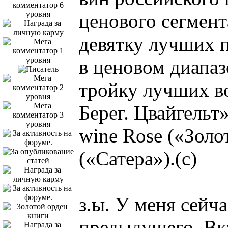
ценового сегмент
девятку лучших 
в ценовом диапаз
тройку лучших в
Берег. Цвайгельт
wine Rose («Золо
(«Сатера»).(с)
з.ы. У меня сейча
предыдущего. Вку