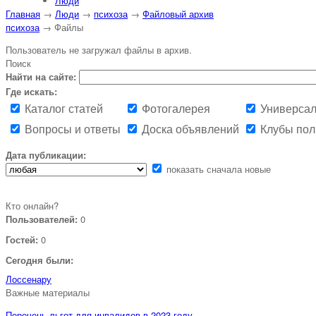
Люди
Главная
→
Люди
→
психоза
→
Файловый архив
психоза
→ Файлы
Пользователь не загружал файлы в архив.
Поиск
Найти на сайте:
Где искать:
Каталог статей
Фотогалерея
Универсал
Вопросы и ответы
Доска объявлений
Клубы пол
Дата публикации:
показать сначала новые
Кто онлайн?
Пользователей:
0
Гостей:
0
Сегодня были:
Лоссенару
Важные материалы
Перечень льгот для инвалидов в 2023 году