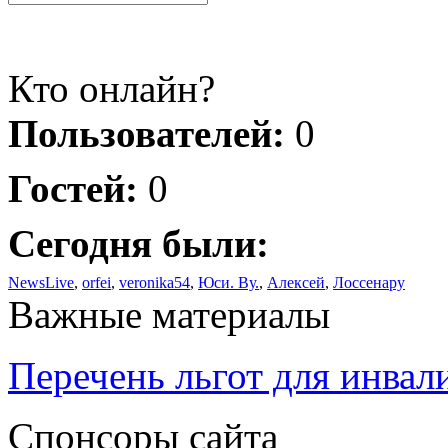
Кто онлайн?
Пользователей:
0
Гостей:
0
Сегодня были:
NewsLive
,
orfei
,
veronika54
,
Юси. Ву.
,
Алексей
,
Лоссенару
Важные материалы
Перечень льгот для инвал
Спонсоры сайта