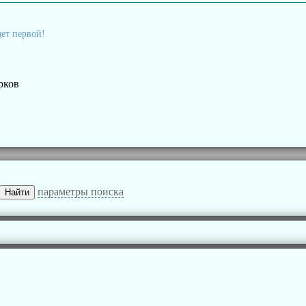
дет первой!
рков
параметры поиска