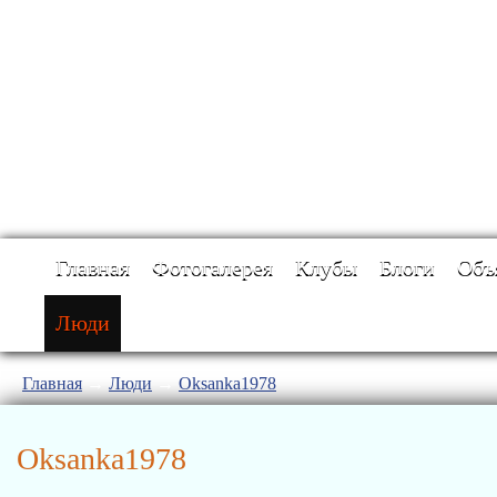
Главная
Фотогалерея
Клубы
Блоги
Объ
Люди
Главная
→
Люди
→
Oksanka1978
Oksanka1978