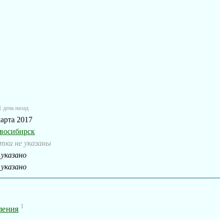
1 день назад
марта 2017
восибирск
тки не указаны
 указано
 указано
1
ления