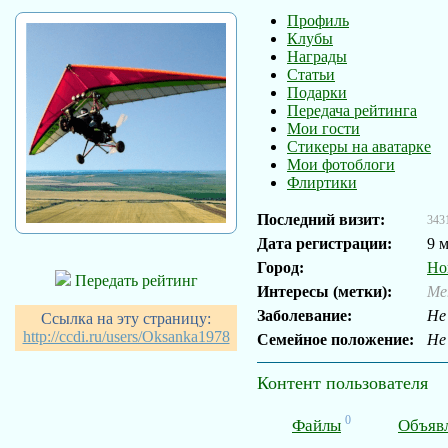
Профиль
Клубы
Награды
Статьи
Подарки
Передача рейтинга
Мои гости
Стикеры на аватарке
Мои фотоблоги
Флиртики
Последний визит:
343
Дата регистрации:
9 
Город:
Но
Передать рейтинг
Интересы (метки):
Ме
Заболевание:
Не
Ссылка на эту страницу:
http://ccdi.ru/users/Oksanka1978
Семейное положение:
Не
Контент пользователя
0
Файлы
Объяв