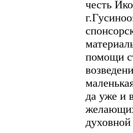
честь Ик
г.Гусиноо
спонсорс
материал
помощи с
возведени
маленькая
да уже и 
желающих
духовной 