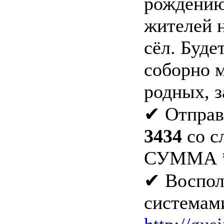
рождению
жителей 
сёл. Буде
соборно м
родных, з
✔ Отправ
3434
со с
СУММА *
✔ Воспол
системам