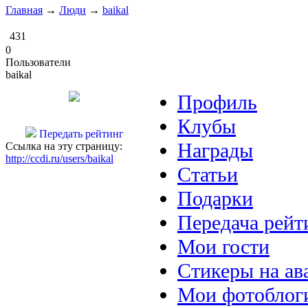
Главная
→
Люди
→
baikal
431
0
Пользователи
baikal
Профиль
Клубы
Передать рейтинг
Награды
Ссылка на эту страницу:
http://ccdi.ru/users/baikal
Статьи
Подарки
Передача рейт
Мои гости
Стикеры на ав
Мои фотоблог