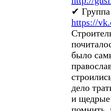
http://gus
✔ Группа
https://v
Строител
почитало
было сам
правосла
строились
дело трат
и щедрые
помнить, 