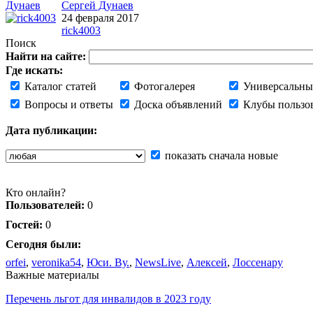
Cергей Дунаев
24 февраля 2017
rick4003
Поиск
Найти на сайте:
Где искать:
Каталог статей
Фотогалерея
Универсальны
Вопросы и ответы
Доска объявлений
Клубы пользо
Дата публикации:
показать сначала новые
Кто онлайн?
Пользователей:
0
Гостей:
0
Сегодня были:
orfei
,
veronika54
,
Юси. Ву.
,
NewsLive
,
Алексей
,
Лоссенару
Важные материалы
Перечень льгот для инвалидов в 2023 году