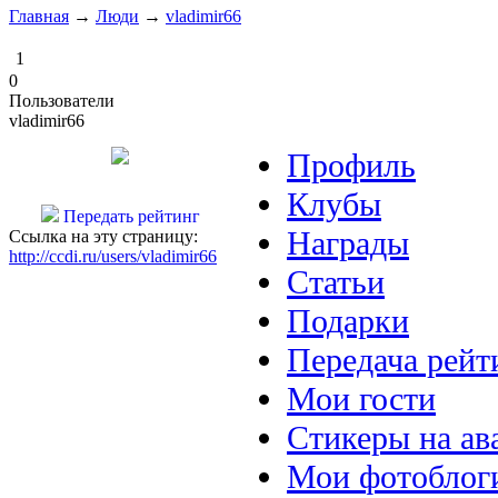
Главная
→
Люди
→
vladimir66
1
0
Пользователи
vladimir66
Профиль
Клубы
Передать рейтинг
Награды
Ссылка на эту страницу:
http://ccdi.ru/users/vladimir66
Статьи
Подарки
Передача рейт
Мои гости
Стикеры на ав
Мои фотоблог