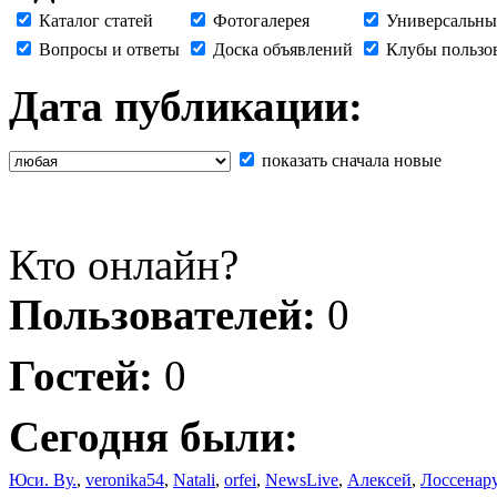
Каталог статей
Фотогалерея
Универсальны
Вопросы и ответы
Доска объявлений
Клубы пользо
Дата публикации:
показать сначала новые
Кто онлайн?
Пользователей:
0
Гостей:
0
Сегодня были:
Юси. Ву.
,
veronika54
,
Natali
,
orfei
,
NewsLive
,
Алексей
,
Лоссенар