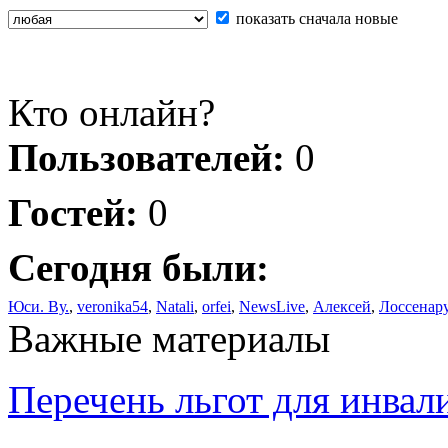
показать сначала новые
Кто онлайн?
Пользователей:
0
Гостей:
0
Сегодня были:
Юси. Ву.
,
veronika54
,
Natali
,
orfei
,
NewsLive
,
Алексей
,
Лоссенар
Важные материалы
Перечень льгот для инвал