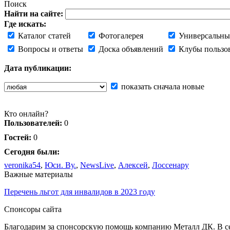
Поиск
Найти на сайте:
Где искать:
Каталог статей
Фотогалерея
Универсальны
Вопросы и ответы
Доска объявлений
Клубы пользо
Дата публикации:
показать сначала новые
Кто онлайн?
Пользователей:
0
Гостей:
0
Сегодня были:
veronika54
,
Юси. Ву.
,
NewsLive
,
Алексей
,
Лоссенару
Важные материалы
Перечень льгот для инвалидов в 2023 году
Спонсоры сайта
Благодарим за спонсорскую помощь компанию Металл ДК. В сет