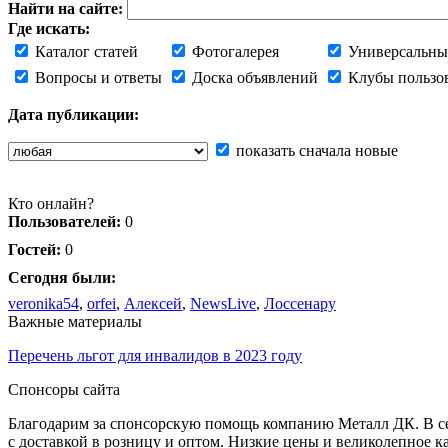
Найти на сайте:
Где искать:
Каталог статей
Фотогалерея
Универсальны
Вопросы и ответы
Доска объявлений
Клубы пользо
Дата публикации:
показать сначала новые
Кто онлайн?
Пользователей:
0
Гостей:
0
Сегодня были:
veronika54
,
orfei
,
Алексей
,
NewsLive
,
Лоссенару
Важные материалы
Перечень льгот для инвалидов в 2023 году
Спонсоры сайта
Благодарим за спонсорскую помощь компанию Металл ДК. В сет
с доставкой в розницу и оптом. Низкие цены и великолепное к