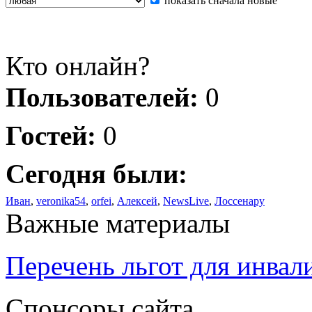
показать сначала новые
Кто онлайн?
Пользователей:
0
Гостей:
0
Сегодня были:
Иван
,
veronika54
,
orfei
,
Алексей
,
NewsLive
,
Лоссенару
Важные материалы
Перечень льгот для инвал
Спонсоры сайта