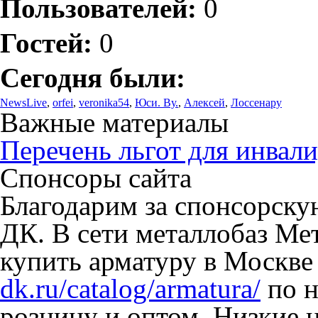
Пользователей:
0
Гостей:
0
Сегодня были:
NewsLive
,
orfei
,
veronika54
,
Юси. Ву.
,
Алексей
,
Лоссенару
Важные материалы
Перечень льгот для инвали
Спонсоры сайта
Благодарим за спонсорск
ДК. В сети металлобаз Ме
купить арматуру в Москве
dk.ru/catalog/armatura/
по н
розницу и оптом. Низкие 