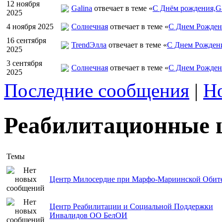
12 ноября
Galina
отвечает в теме «
С Днём рождения,Ga
2025
4 ноября 2025
Солнечная
отвечает в теме «
С Днем Рожден
16 сентября
TrendЭлла
отвечает в теме «
С Днем Рожден
2025
3 сентября
Солнечная
отвечает в теме «
С Днем Рожден
2025
Последние сообщения
|
Н
Реабилитационные 
Темы
Центр Милосердие при Марфо-Мариинской Обит
Центр Реабилитации и Социальной Поддержки
Инвалидов ОО БелОИ