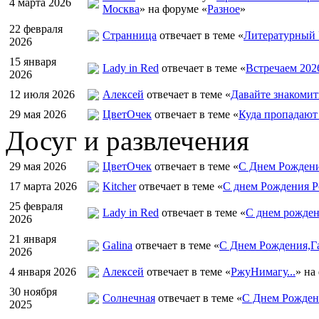
4 марта 2026
Москва
» на форуме «
Разное
»
22 февраля
Странница
отвечает в теме «
Литературный 
2026
15 января
Lady in Red
отвечает в теме «
Встречаем 202
2026
12 июля 2026
Алексей
отвечает в теме «
Давайте знакомит
29 мая 2026
ЦветOчек
отвечает в теме «
Куда пропадают
Досуг и развлечения
29 мая 2026
ЦветOчек
отвечает в теме «
С Днем Рождени
17 марта 2026
Kitcher
отвечает в теме «
С днем Рождения Р
25 февраля
Lady in Red
отвечает в теме «
С днем рожден
2026
21 января
Galina
отвечает в теме «
С Днем Рождения,Га
2026
4 января 2026
Алексей
отвечает в теме «
РжуНимагу...
» на
30 ноября
Солнечная
отвечает в теме «
С Днем Рождени
2025