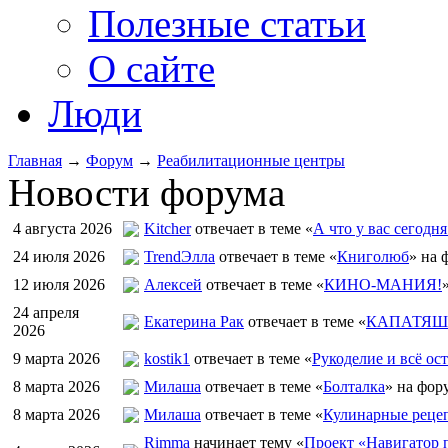
Полезные статьи
О сайте
Люди
Главная
→
Форум
→
Реабилитационные центры
Новости форума
4 августа 2026
Kitcher
отвечает в теме «
А что у вас сегодня
24 июля 2026
TrendЭлла
отвечает в теме «
Книголюб
» на 
12 июля 2026
Алексей
отвечает в теме «
КИНО-МАНИЯ!
24 апреля
Екатерина Рак
отвечает в теме «
КАПАТЯШИ
2026
9 марта 2026
kostik1
отвечает в теме «
Рукоделие и всё ост
8 марта 2026
Милаша
отвечает в теме «
Болталка
» на фор
8 марта 2026
Милаша
отвечает в теме «
Кулинарные рецеп
Rimma
начинает тему «
Проект «Навигатор п