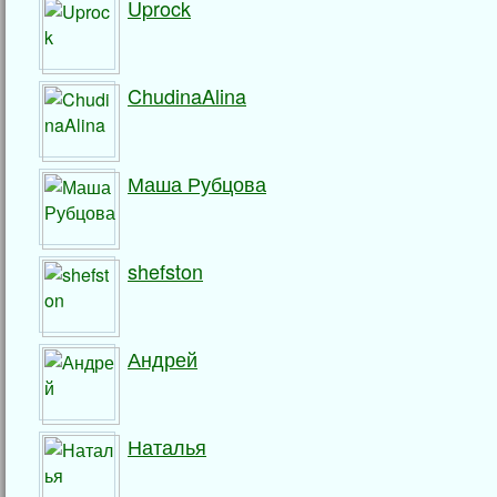
Uprock
ChudinaAlina
Маша Рубцова
shefston
Андрей
Наталья