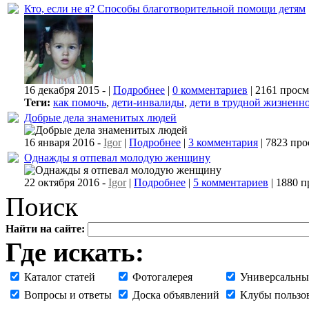
Кто, если не я? Способы благотворительной помощи детям
16 декабря 2015 -
|
Подробнее
|
0 комментариев
| 2161 прос
Теги:
как помочь
,
дети-инвалиды
,
дети в трудной жизненн
Добрые дела знаменитых людей
16 января 2016 -
Igor
|
Подробнее
|
3 комментария
| 7823 пр
Однажды я отпевал молодую женщину
22 октября 2016 -
Igor
|
Подробнее
|
5 комментариев
| 1880 
Поиск
Найти на сайте:
Где искать:
Каталог статей
Фотогалерея
Универсальны
Вопросы и ответы
Доска объявлений
Клубы пользо