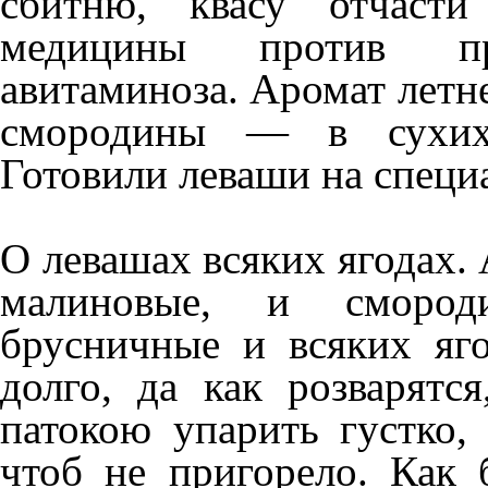
сбитню, квасу отчаст
медицины против пр
авитаминоза. Аромат летн
смородины — в сухих 
Готовили леваши на специ
О левашах всяких ягодах.
малиновые, и смород
брусничные и всяких яго
долго, да как розварятся
патокою упарить густко, 
чтоб не пригорело. Как 