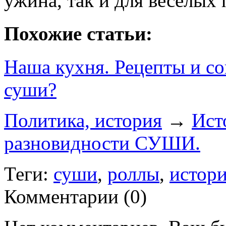
ужина, так и для веселых 
Похожие статьи:
Наша кухня. Рецепты и со
суши?
Политика, история
→
Ист
разновидности СУШИ.
Теги:
суши
,
роллы
,
истори
Комментарии (
0
)