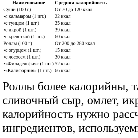
Наименование
Средняя калорийность
Суши (100 г)
От 70 до 120 ккал
•с кальмаром (1 шт.)
22 ккал
•с тунцом (1 шт.)
35 ккал
•с икрой (1 шт.)
39 ккал
•с креветкой (1 шт.)
60 ккал
Роллы (100 г)
От 200 до 280 ккал
•с огурцом (1 шт.)
15 ккал
•с лососем (1 шт.)
30 ккал
•«Филадельфия» (1 шт.)
52 ккал
•«Калифорния» (1 шт.)
66 ккал
Роллы более калорийны, та
сливочный сыр, омлет, ик
калорийность нужно рассч
ингредиентов, используем