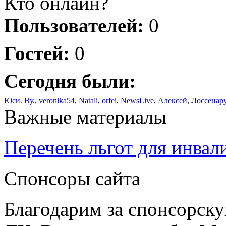
Кто онлайн?
Пользователей:
0
Гостей:
0
Сегодня были:
Юси. Ву.
,
veronika54
,
Natali
,
orfei
,
NewsLive
,
Алексей
,
Лоссенар
Важные материалы
Перечень льгот для инвал
Спонсоры сайта
Благодарим за спонсорс