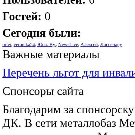
Гостей:
0
Сегодня были:
orfei
,
veronika54
,
Юси. Ву.
,
NewsLive
,
Алексей
,
Лоссенару
Важные материалы
Перечень льгот для инвал
Спонсоры сайта
Благодарим за спонсорс
ДК. В сети металлобаз Ме