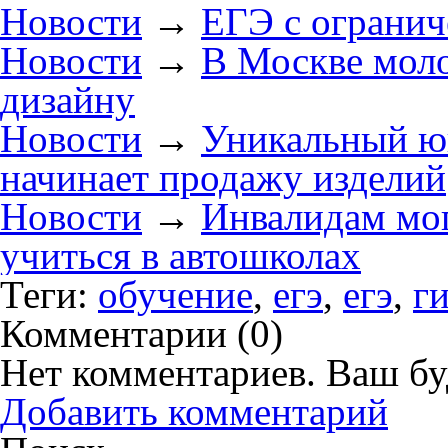
Новости
→
ЕГЭ с ограни
Новости
→
В Москве моло
дизайну
Новости
→
Уникальный ю
начинает продажу изделий
Новости
→
Инвалидам мог
учиться в автошколах
Теги:
обучение
,
егэ
,
егэ
,
г
Комментарии (
0
)
Нет комментариев. Ваш бу
Добавить комментарий