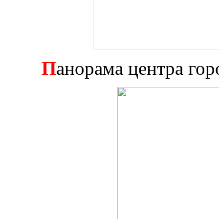
П
анорама центра гор