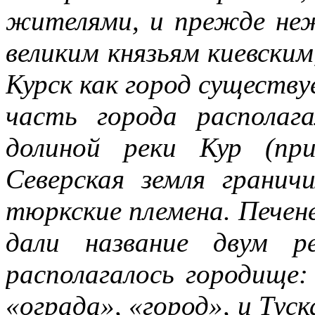
жителями, и прежде не
великим князьям киевски
Курск как город существу
часть города располага
долиной реки Кур (пр
Северская земля гранич
тюркские племена. Печене
дали название двум р
располагалось городище:
«ограда», «город», и Тус