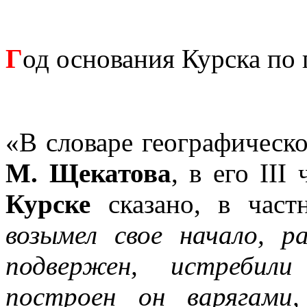
Г
од основания Курска п
«В словаре географическ
М. Щекатова
, в его III
Курске
сказано, в част
возымел свое начало, р
подвержен, истребили
построен он варягами