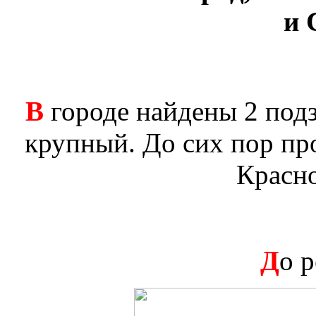
и 
В
городе найдены 2 под
крупный. До сих пор про
Красн
Д
о 