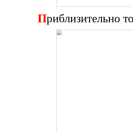
П
риблизительно то