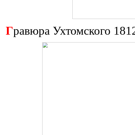
Г
равюра Ухтомского 1812