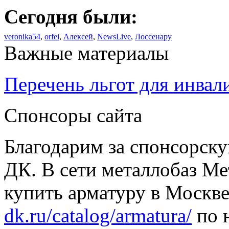
Сегодня были:
veronika54
,
orfei
,
Алексей
,
NewsLive
,
Лоссенару
Важные материалы
Перечень льгот для инвал
Спонсоры сайта
Благодарим за спонсорс
ДК. В сети металлобаз Ме
купить арматуру в Москве
dk.ru/catalog/armatura/
по н