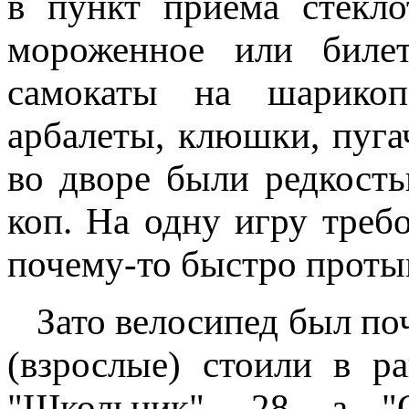
в пункт приема стекл
мороженное или биле
самокаты на шарикоп
арбалеты, клюшки, пуг
во дворе были редкост
коп. На одну игру требо
почему-то быстро протык
Зато велосипед был поч
(взрослые) стоили в р
"Школьник" -28, а "О