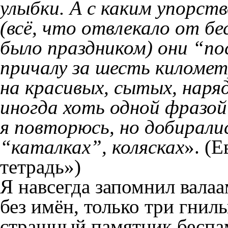
улыбки. А с каким упорст
(всё, что отвлекало от бе
было праздником) они “п
причалу за шесть киломе
на красивых, сытых, нар
иногда хоть одной фразой
я повторюсь, но добирали
“каталках”, колясках
». (
тетрадь»)
Я навсегда запомнил валаа
без имён, только три гнил
страшный памятник беспа