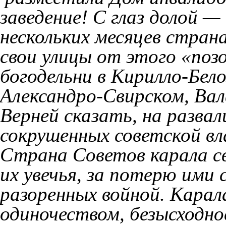
заведение! С глаз долой — 
нескольких месяцев стран
свои улицы от этого «поз
богодельни в Кирилло-Бело
Александро-Свирском, Вал
Верней сказать, на разва
сокрушенных советской в
Страна Советов карала св
их увечья, за потерю ими с
разоренных войной. Кара
одиночеством, безысходно