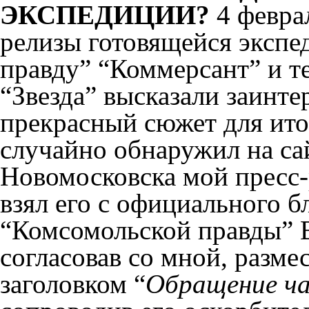
ЭКСПЕДИЦИИ?
4 феврал
релизы готовящейся эксп
правду” “Коммерсант” и те
“Звезда” высказали заинтер
прекрасный сюжет для ито
случайно обнаружил на сай
Новомосковска мой пресс-р
взял его с официального б
“Комсомольской правды” В
согласовав со мной, разме
заголовком “
Обращение ча