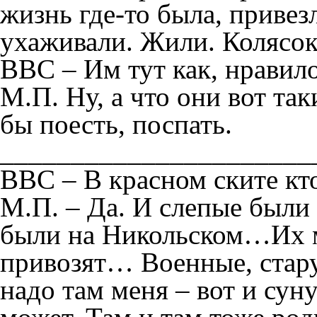
жизнь где-то была, привез
ухаживали. Жили. Колясок
ВВС – Им тут как, нравило
М.П. Ну, а что они вот так
бы поесть, поспать.
______________________
ВВС – В красном ските кт
М.П. – Да. И слепые был
были на Никольском…Их ме
привозят… Военные, стару
надо там меня – вот и суну