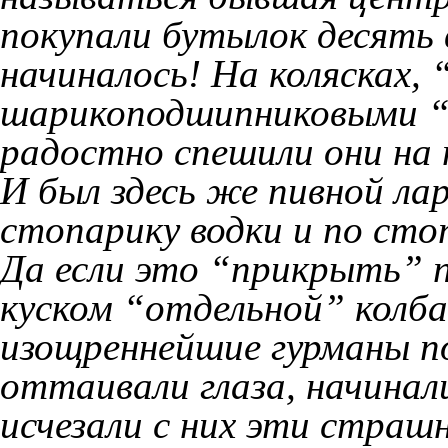
покупали бутылок десять 
начиналось! На колясках,
шарикоподшипниковыми “к
радостно спешили они на 
И был здесь же пивной лар
стопарику водки и по сто
Да если это “прикрыть” 
куском “отдельной” колба
изощреннейшие гурманы п
оттаивали глаза, начинал
исчезали с них эти страш