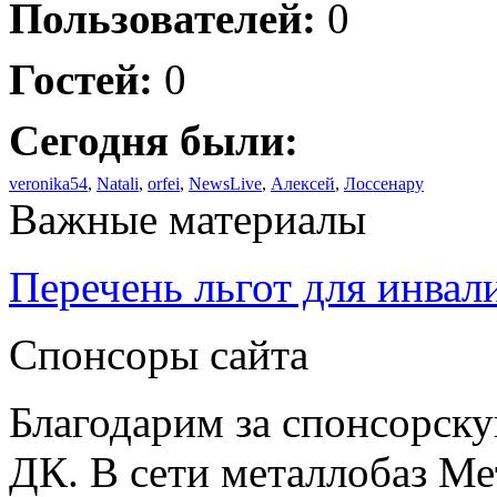
Пользователей:
0
Гостей:
0
Сегодня были:
veronika54
,
Natali
,
orfei
,
NewsLive
,
Алексей
,
Лоссенару
Важные материалы
Перечень льгот для инвал
Спонсоры сайта
Благодарим за спонсорс
ДК. В сети металлобаз Ме