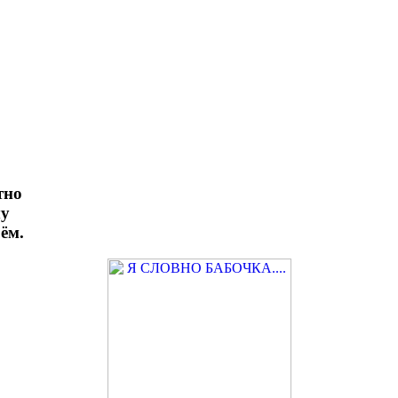
тно
му
ём.