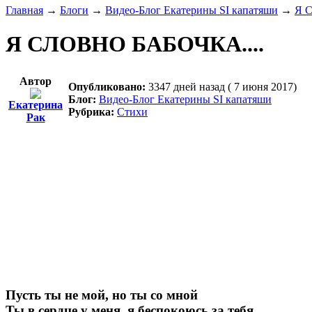
Главная
→
Блоги
→
Видео-Блог Екатерины SI капатяши
→
Я 
Я СЛОВНО БАБОЧКА....
Автор
Опубликовано:
3347 дней назад ( 7 июня 2017)
Блог:
Видео-Блог Екатерины SI капатяши
Екатерина
Рубрика:
Стихи
Рак
Пусть ты не мой, но ты со мной
Ты в сердце у меня, я беспокоюсь за тебя.