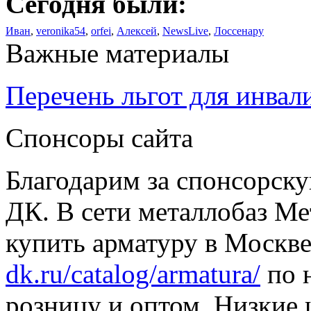
Сегодня были:
Иван
,
veronika54
,
orfei
,
Алексей
,
NewsLive
,
Лоссенару
Важные материалы
Перечень льгот для инвал
Спонсоры сайта
Благодарим за спонсорс
ДК. В сети металлобаз Ме
купить арматуру в Москве
dk.ru/catalog/armatura/
по н
розницу и оптом. Низкие 