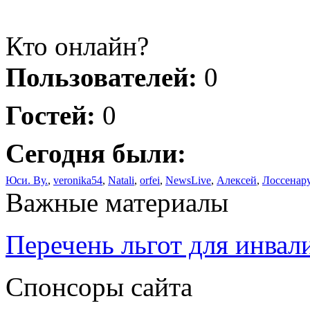
Кто онлайн?
Пользователей:
0
Гостей:
0
Сегодня были:
Юси. Ву.
,
veronika54
,
Natali
,
orfei
,
NewsLive
,
Алексей
,
Лоссенар
Важные материалы
Перечень льгот для инвал
Спонсоры сайта