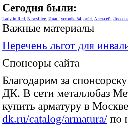
Сегодня были:
Lady in Red
,
NewsLive
,
Иван
,
veronika54
,
orfei
,
Алексей
,
Лоссен
Важные материалы
Перечень льгот для инвал
Спонсоры сайта
Благодарим за спонсорс
ДК. В сети металлобаз Ме
купить арматуру в Москве
dk.ru/catalog/armatura/
по н