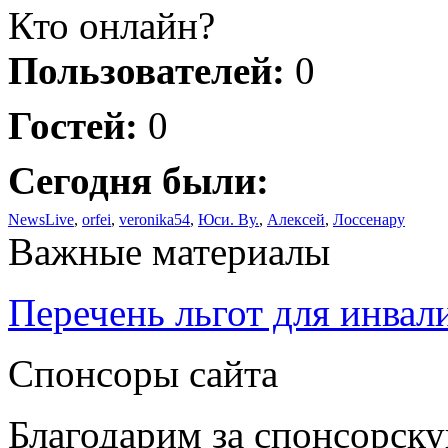
Кто онлайн?
Пользователей:
0
Гостей:
0
Сегодня были:
NewsLive
,
orfei
,
veronika54
,
Юси. Ву.
,
Алексей
,
Лоссенару
Важные материалы
Перечень льгот для инвал
Спонсоры сайта
Благодарим за спонсорс