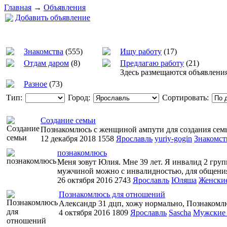
Главная
→
Объявления
Добавить объявление
Знакомства
(555)
Ищу работу
(17)
Отдам даром
(8)
Предлагаю работу
(21)
Здесь размещаются объявлени
Разное
(73)
Тип:
Город:
Сортировать:
Создание семьи
Познакомлюсь с женщиной ампути для создания семьи
12 декабря 2018
1558
Ярославль
yuriy-gogin
Знакомст
познакомлюсь
Меня зовут Юлия. Мне 39 лет. Я инвалид 2 гру
мужчиной можно с инвалидностью, для общения
26 октября 2016
2743
Ярославль
Юляша
Женски
Познакомлюсь для отношений
Александр 31 дцп, хожу нормально, Познакомлюс
4 октября 2016
1809
Ярославль
Sascha
Мужские 