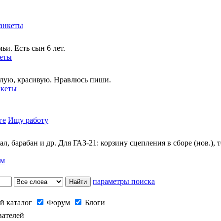
анкеты
ьи. Есть сын 6 лет.
еты
лую, красивую. Нравлюсь пиши.
нкеты
ге
Ищу работу
, барабан и др. Для ГАЗ-21: корзину сцепления в сборе (нов.),
ам
параметры поиска
й каталог
Форум
Блоги
вателей