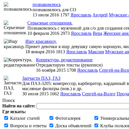
познакомлюсь
познакомлюсь для СО
13 июля 2016
1797
Ярославль
Андрей
Мужские 
Серьезные отношения.
Познакомлюсь с мужчиной для с/о для создания сем
10 февраля 2016
2973
Ярославль
Вера
Женские анк
Ищу красавицу.
Привет девочки я ищу девушку самую хорошую, ми
18 января 2016
1813
Ярославль
Максим
Мужские а
Корректура, редактирование
Отредактирую тексты (рукописи)
16 ноября 2015
1708
Ярославль
Сергей-на-Вол
Запчасти ПАЗ, ГАЗ
Для ПАЗ-3205: компрессор, карбюратор, карданный вал
масляные фильтры (нов.) и др.
30 июля 2015
1662
Ярославль
Сергей-на-Волге
Прод
Поиск
Найти на сайте:
Где искать:
Каталог статей
Фотогалерея
Универсальны
Вопросы и ответы
Доска объявлений
Клубы пользо