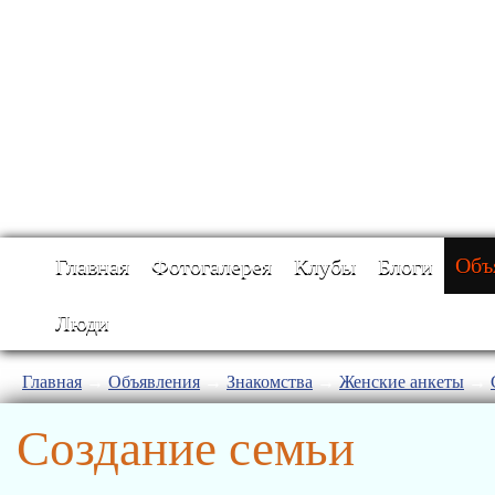
Главная
Фотогалерея
Клубы
Блоги
Объ
Люди
Главная
→
Объявления
→
Знакомства
→
Женские анкеты
→
Создание семьи