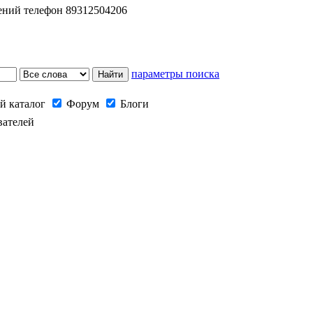
шений телефон 89312504206
параметры поиска
й каталог
Форум
Блоги
вателей