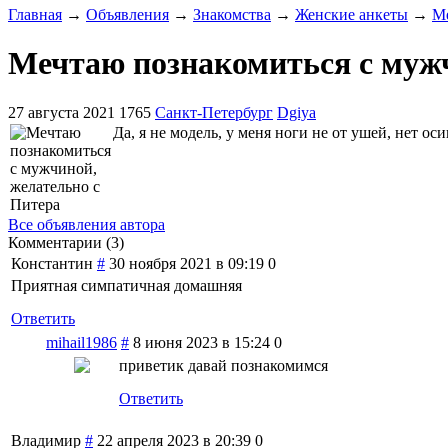
Главная
→
Объявления
→
Знакомства
→
Женские анкеты
→
Ме
Мечтаю познакомиться с мужч
27 августа 2021
1765
Санкт-Петербург
Dgiya
Да, я не модель, у меня ноги не от ушей, нет ос
Все объявления автора
Комментарии (
3
)
Константин
#
30 ноября 2021 в 09:19
0
Приятная симпатичная домашняя
Ответить
mihail1986
#
8 июня 2023 в 15:24
0
приветик давай познакомимся
Ответить
Владимир
#
22 апреля 2023 в 20:39
0