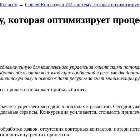
Обо всём
→
ContentRun создал ИИ-систему, которая оптимизиру
у, которая оптимизирует проц
редназначенную для комплексного управления клиентскими пото
работку абсолютно всех входящих сообщений в режиме двадцат
иентскую базу и освобождает ресурсы за счет минимизации ру
начает существенный сдвиг в подходах к развитию. Сегодня уже
ельные сервисы. Конкуренция усиливается, стоимость привлечен
 обработки заявок, отсутствия повторных контактов, потери по
ктивность внутренних процессов.