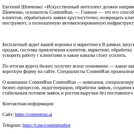
Евгений Шевченко: «Искусственный интеллект должен напрямую
Шевченко, основатель ContentRun. — Главное — это его способ
клиентов, обрабатывать заявки круглосуточно, возвращать кли
инструмент, а полноценную автоматизированную инфраструктур
Бесплатный аудит вашей воронки и маркетинга В рамках запус
продаж, системы привлечения клиентов, маркетинг, обработку 
ускорить работу с клиентами и какие каналы стоит усилить.
По итогам аудита бизнес получит ясное понимание — какие ша
короткую форму на сайте. Специалисты ContentRun проанализ
О компании ContentRun ContentRun — компания, специализиру
бизнес-процессов, лидогенерации, обработки заявок, создания
стабильным потоком заявок и ростом выручки без постоянного
Контактная информация:
Сайт:
https://contentrun.ai
Telegram:
https://t.me/contentrunbot