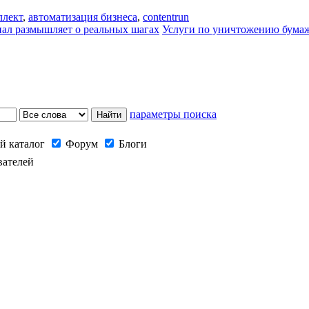
ллект
,
автоматизация бизнеса
,
contentrun
ал размышляет о реальных шагах
Услуги по уничтожению бума
параметры поиска
й каталог
Форум
Блоги
вателей