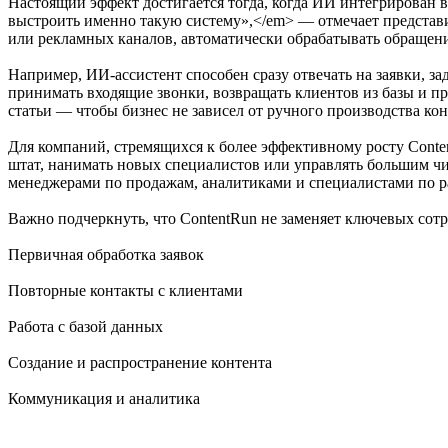
Настоящий эффект достигается тогда, когда ИИ интегрирован 
выстроить именно такую систему»,</em> — отмечает представи
или рекламных каналов, автоматически обрабатывать обращени
Например, ИИ-ассистент способен сразу отвечать на заявки, з
принимать входящие звонки, возвращать клиентов из базы и п
статьи — чтобы бизнес не зависел от ручного производства кон
Для компаний, стремящихся к более эффективному росту Conten
штат, нанимать новых специалистов или управлять большим чи
менеджерами по продажам, аналитиками и специалистами по р
Важно подчеркнуть, что ContentRun не заменяет ключевых сотру
Первичная обработка заявок
Повторные контакты с клиентами
Работа с базой данных
Создание и распространение контента
Коммуникация и аналитика