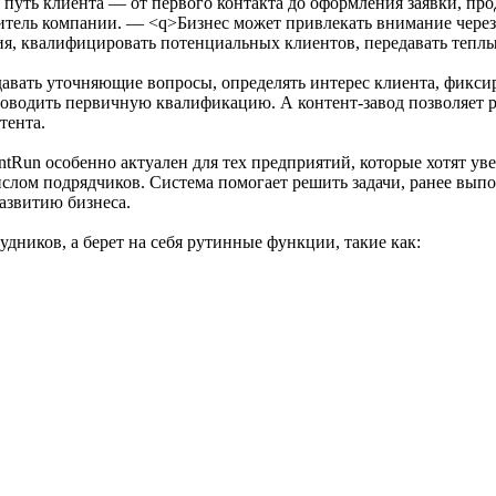
в путь клиента — от первого контакта до оформления заявки, п
тель компании. — <q>Бизнес может привлекать внимание через к
я, квалифицировать потенциальных клиентов, передавать теплы
адавать уточняющие вопросы, определять интерес клиента, фикс
роводить первичную квалификацию. А контент-завод позволяет р
тента.
tRun особенно актуален для тех предприятий, которые хотят ув
слом подрядчиков. Система помогает решить задачи, ранее вып
азвитию бизнеса.
дников, а берет на себя рутинные функции, такие как: