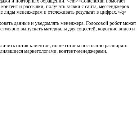
родажи и повторных обращений. <em>«ContentRun помогает
онтент и рассылки, получать заявки с сайта, мессенджеров
е лиды менеджерам и отслеживать результат в цифрах.</q>
ировать данные и уведомлять менеджера. Голосовой робот может
егулярно выпускать материалы для соцсетей, короткие видео и
еличить поток клиентов, но не готовы постоянно расширять
олнявшиеся маркетологами, контент-менеджерами,