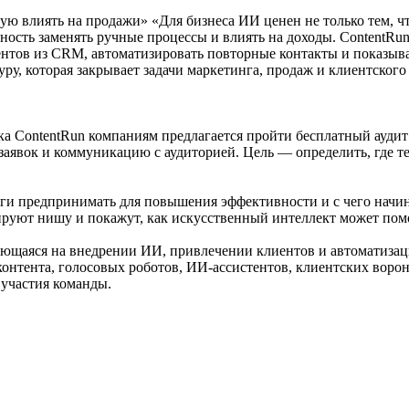
 влиять на продажи» «Для бизнеса ИИ ценен не только тем, что
ность заменять ручные процессы и влиять на доходы. ContentRun
ентов из CRM, автоматизировать повторные контакты и показыват
у, которая закрывает задачи маркетинга, продаж и клиентского 
ка ContentRun компаниям предлагается пройти бесплатный ауди
заявок и коммуникацию с аудиторией. Цель — определить, где те
ги предпринимать для повышения эффективности и с чего начина
ируют нишу и покажут, как искусственный интеллект может пом
ющаяся на внедрении ИИ, привлечении клиентов и автоматизаци
 контента, голосовых роботов, ИИ-ассистентов, клиентских воро
 участия команды.