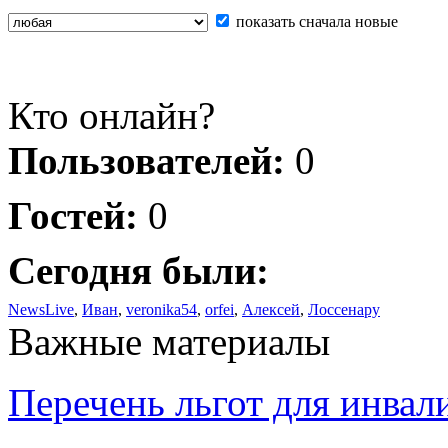
показать сначала новые
Кто онлайн?
Пользователей:
0
Гостей:
0
Сегодня были:
NewsLive
,
Иван
,
veronika54
,
orfei
,
Алексей
,
Лоссенару
Важные материалы
Перечень льгот для инвал