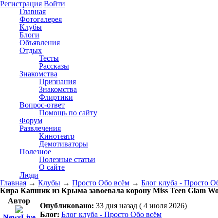
Регистрация
Войти
Главная
Фотогалерея
Клубы
Блоги
Объявления
Отдых
Тесты
Рассказы
Знакомства
Признания
Знакомства
Флиртики
Вопрос-ответ
Помощь по сайту
Форум
Развлечения
Кинотеатр
Демотиваторы
Полезное
Полезные статьи
О сайте
Люди
Главная
→
Клубы
→
Просто Обо всём
→
Блог клуба - Просто О
Кира Капшик из Крыма завоевала корону Miss Teen Glam Wo
Автор
Опубликовано:
33 дня назад ( 4 июля 2026)
Блог:
Блог клуба - Просто Обо всём
NewsLive