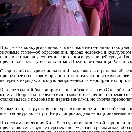
Программа конкурса отличалась высокой интенсивностью: участни
значимые темы—об образовании, правах человека и культурном 
направленные на улучшение состояния окружающей среды. Тво
представляя культуру своих стран. Представительница России
Среди наиболее ярких испытаний выделялся экстремальный эта
прошедшее на высоком организационном уровне и охватившее пр
вечерних нарядах, а особую напряжённость мероприятию придал
В числе заданий был вопрос на английском языке: «С какой на
ответ: «Подростки нередко испытывают стеснение и стремятся 
сталкивалась с подобными переживаниями, но смогла преодолеть
Кроме того, в структуру конкурса входило детальное собеседов
всего конкурсного пути Киру сопровождала её национальный 
По итогам состязания Кира была удостоена золотой короны и п
предоставляет девушке перспективы участия в рекламных, обра