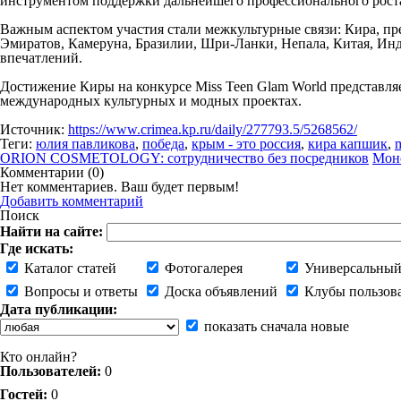
инструментом поддержки дальнейшего профессионального рост
Важным аспектом участия стали межкультурные связи: Кира, п
Эмиратов, Камеруна, Бразилии, Шри‑Ланки, Непала, Китая, Ин
впечатлений.
Достижение Киры на конкурсе Miss Teen Glam World представля
международных культурных и модных проектах.
Источник:
https://www.crimea.kp.ru/daily/277793.5/5268562/
Теги:
юлия павликова
,
победа
,
крым - это россия
,
кирa капшик
,
m
ORION COSMETOLOGY: сотрудничество без посредников
Моно
Комментарии (
0
)
Нет комментариев. Ваш будет первым!
Добавить комментарий
Поиск
Найти на сайте:
Где искать:
Каталог статей
Фотогалерея
Универсальный
Вопросы и ответы
Доска объявлений
Клубы пользов
Дата публикации:
показать сначала новые
Кто онлайн?
Пользователей:
0
Гостей:
0