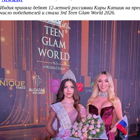
Индия приняла дебют 12-летней россиянки Киры Капшик на прес
число победителей и стала 3rd Teen Glam World 2026.