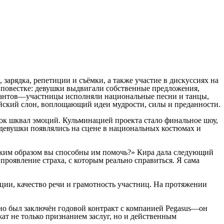
зарядка, репетиции и съёмки, а также участие в дискуссиях на
 повестке: девушки выдвигали собственные предложения,
алантов—участницы исполняли национальные песни и танцы,
ийский слон, воплощающий идеи мудрости, силы и преданности.
ок шквал эмоций. Кульминацией проекта стало финальное шоу,
 девушки появлялись на сцене в национальных костюмах и
каким образом вы способны им помочь?» Кира дала следующий
роявление страха, с которым реально справиться. Я сама
иции, качество речи и грамотность участниц. На протяжении
ьно был заключён годовой контракт с компанией Pegasus—он
ат не только признанием заслуг, но и действенным