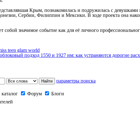
а.
редставлявшая Крым, познакомилась и подружилась с девушкам
донезии, Сербии, Филиппин и Мексики. В ходе проекта она нак
ет собой значимое событие как для её личного профессионально
iss teen glam world
блоковый подход 1550 и 1927 нм: как устраняются дорогие рас
параметры поиска
 каталог
Форум
Блоги
ателей