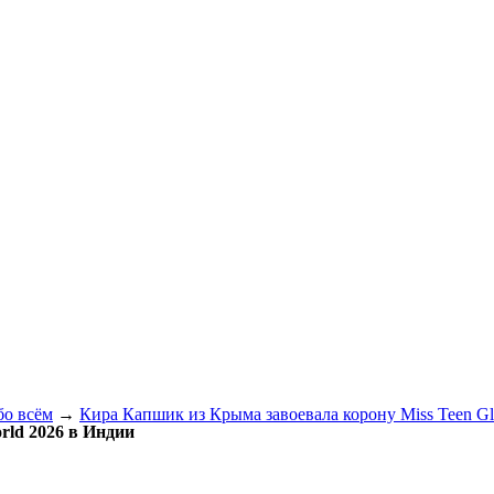
бо всём
→
Кира Капшик из Крыма завоевала корону Miss Teen G
rld 2026 в Индии