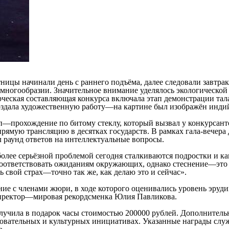
цы начинали день с раннего подъёма, далее следовали завтрак, 
многообразии. Значительное внимание уделялось экологической
рческая составляющая конкурса включала этап демонстрации т
 создала художественную работу—на картине был изображён инд
п—прохождение по битому стеклу, который вызвал у конкурсант
ямую трансляцию в десятках государств. В рамках гала‑вечера
 раунд ответов на интеллектуальные вопросы.
иболее серьёзной проблемой сегодня сталкиваются подростки и 
соответствовать ожиданиям окружающих, однако стеснение—это п
 свой страх—точно так же, как делаю это и сейчас».
ание с членами жюри, в ходе которого оценивались уровень эруд
директор—мировая рекордсменка Юлия Павликова.
олучила в подарок часы стоимостью 200000 рублей. Дополнител
зовательных и культурных инициативах. Указанные награды служ