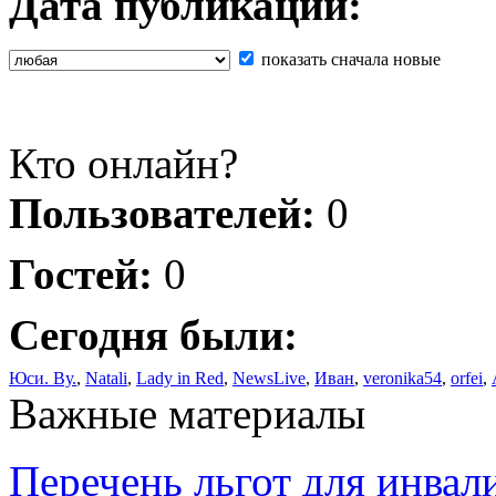
Дата публикации:
показать сначала новые
Кто онлайн?
Пользователей:
0
Гостей:
0
Сегодня были:
Юси. Ву.
,
Natali
,
Lady in Red
,
NewsLive
,
Иван
,
veronika54
,
orfei
,
Важные материалы
Перечень льгот для инвал