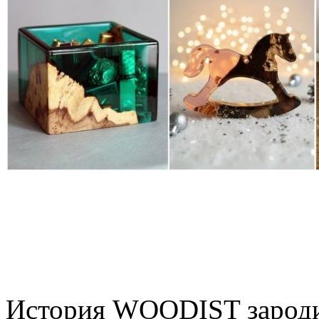
История WOODIST зародил