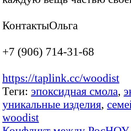
КонтактыОльга
+7 (906) 714-31-68
https://taplink.cc/woodist
Теги:
эпоксидная смола
,
э
уникальные изделия
,
семе
woodist
Конфликт между РосНОУ и