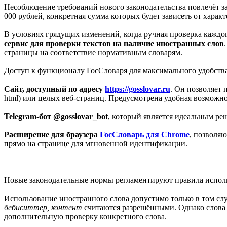
Несоблюдение требований нового законодательства повлечёт за
000 рублей, конкретная сумма которых будет зависеть от харак
В условиях грядущих изменений, когда ручная проверка кажд
сервис для проверки текстов на наличие иностранных слов
страницы на соответствие нормативным словарям.
Доступ к функционалу ГосСловаря для максимального удобства 
Сайт, доступный по адресу
https://gosslovar.ru
. Он позволяет 
html) или целых веб-страниц. Предусмотрена удобная возможно
Telegram-бот @gosslovar_bot
, который является идеальным ре
Расширение для браузера
ГосСловарь для Chrome
, позволя
прямо на странице для мгновенной идентификации.
Новые законодательные нормы регламентируют правила испол
Использование иностранного слова допустимо только в том сл
бебиситтер, контент
считаются разрешёнными. Однако слова
дополнительную проверку конкретного слова.