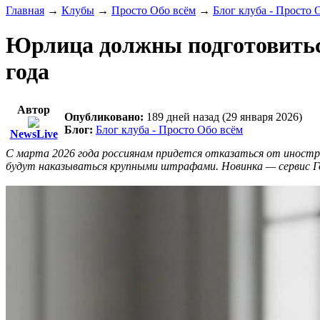
Главная
→
Клубы
→
Просто Обо всём
→
Блог клуба - Просто 
Юрлица должны подготовиться
года
Автор
Опубликовано:
189 дней назад (29 января 2026)
Блог:
Блог клуба - Просто Обо всём
NewsLive
С марта 2026 года россиянам придется отказаться от иностра
будут наказываться крупными штрафами. Новинка — сервис Г