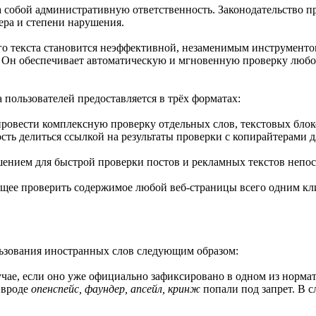
 собой административную ответственность. Законодательство пр
тера и степени нарушения.
ого текста становится неэффективной, незаменимым инструмент
. Он обеспечивает автоматическую и мгновенную проверку любого
пользователей предоставляется в трёх форматах:
провести комплексную проверку отдельных слов, текстовых блоков
сть делиться ссылкой на результаты проверки с копирайтерами д
шением для быстрой проверки постов и рекламных текстов непос
ющее проверить содержимое любой веб-страницы всего одним кл
ьзования иностранных слов следующим образом:
учае, если оно уже официально зафиксировано в одном из норм
 вроде
опенспейс, фаундер, апсейл, кринж
попали под запрет. В с