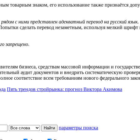
ным товарным знаком, его использование также признаётся доп
о
рядом с ними представлен адекватный перевод на русский язык
.
опытки сделать перевод незаметным, используя мелкий шрифт ил
го запрещено
.
авителям бизнеса, средствам массовой информации и государств
ательный аудит документов и внедрить систематическую провер
лное соответствие всем требованиям нового федерального зако
ода
Пять трендов стройрынка: прогноз Виктора Акимова
параметры поиска