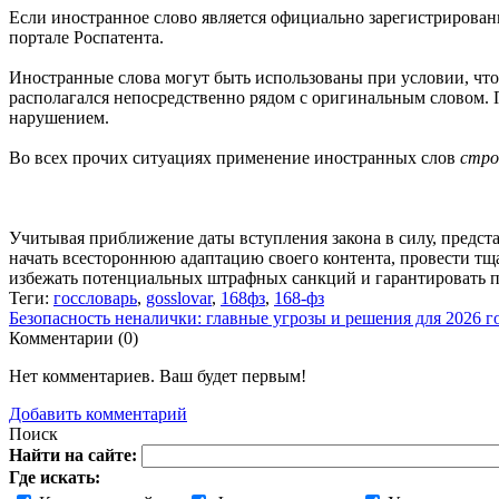
Если иностранное слово является официально зарегистрирован
портале Роспатента.
Иностранные слова могут быть использованы при условии, чт
располагался непосредственно рядом с оригинальным словом. П
нарушением.
Во всех прочих ситуациях применение иностранных слов
стро
Учитывая приближение даты вступления закона в силу, предст
начать всестороннюю адаптацию своего контента, провести тщ
избежать потенциальных штрафных санкций и гарантировать по
Теги:
госсловарь
,
gosslovar
,
168фз
,
168-фз
Безопасность неналички: главные угрозы и решения для 2026 г
Комментарии (
0
)
Нет комментариев. Ваш будет первым!
Добавить комментарий
Поиск
Найти на сайте:
Где искать: