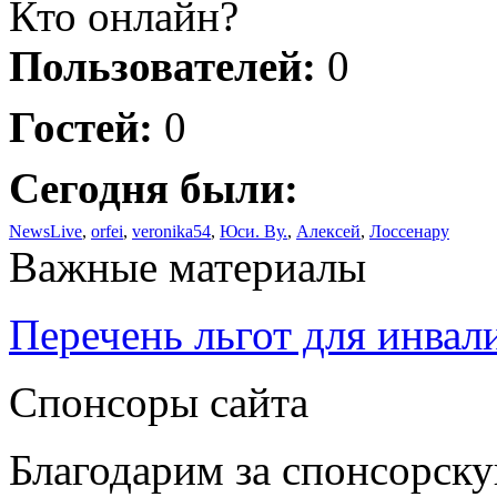
Кто онлайн?
Пользователей:
0
Гостей:
0
Сегодня были:
NewsLive
,
orfei
,
veronika54
,
Юси. Ву.
,
Алексей
,
Лоссенару
Важные материалы
Перечень льгот для инвал
Спонсоры сайта
Благодарим за спонсорс