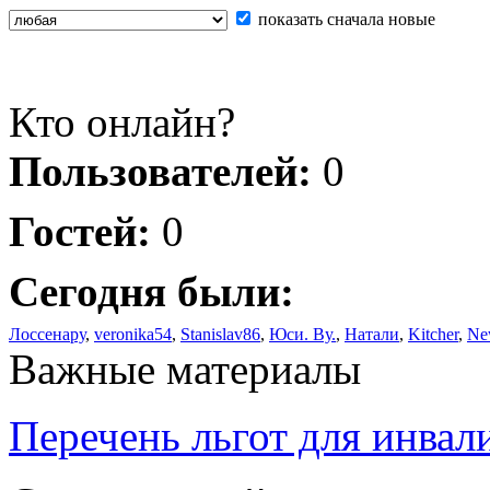
показать сначала новые
Кто онлайн?
Пользователей:
0
Гостей:
0
Сегодня были:
Лоссенару
,
veronika54
,
Stanislav86
,
Юси. Ву.
,
Натали
,
Kitcher
,
Ne
Важные материалы
Перечень льгот для инвал