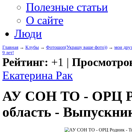
Полезные статьи
О сайте
Люди
Главная
→
Клубы
→
Фотошоп(Украшу ваше фото))
→
мои друз
9 лет!
Рейтинг:
+1
|
Просмотро
Екатерина Рак
АУ СОН ТО - ОРЦ Р
область - Выпускник