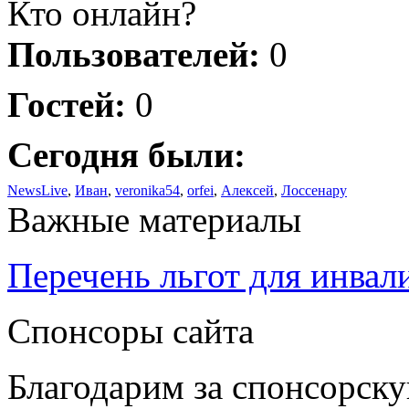
Кто онлайн?
Пользователей:
0
Гостей:
0
Сегодня были:
NewsLive
,
Иван
,
veronika54
,
orfei
,
Алексей
,
Лоссенару
Важные материалы
Перечень льгот для инвал
Спонсоры сайта
Благодарим за спонсорс