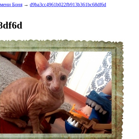
имени Боня
→
d9ba3cc4961b022fb913b361bc68df6d
8df6d